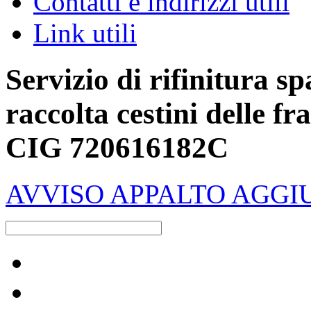
Contatti e indirizzi utili
Link utili
Servizio di rifinitura 
raccolta cestini delle f
CIG 720616182C
AVVISO APPALTO AGGI
Raccolta differenziata [+]
Carta e cartone
Calendari raccolta-servizi [+]
Vetro
Plastica e metalli