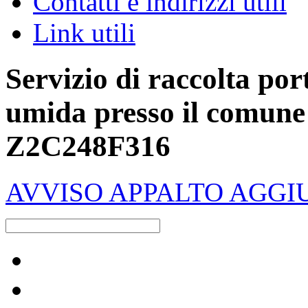
Contatti e indirizzi utili
Link utili
Servizio di raccolta por
umida presso il comune
Z2C248F316
AVVISO APPALTO AGGI
Raccolta differenziata [+]
Carta e cartone
Calendari raccolta-servizi [+]
Vetro
Plastica e metalli