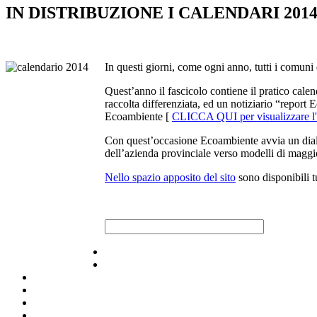
IN DISTRIBUZIONE I CALENDARI 201
In questi giorni, come ogni anno, tutti i comuni 
Quest’anno il fascicolo contiene il pratico cale
raccolta differenziata, ed un notiziario “report E
Ecoambiente [
CLICCA QUI per visualizzare l'a
Con quest’occasione Ecoambiente avvia un dialogo
dell’azienda provinciale verso modelli di maggio
Nello spazio apposito del sito
sono disponibili t
Raccolta differenziata [+]
Calendari raccolta-servizi [+]
Carta e cartone
Risultati della raccolta
Calendari raccolta e servizi anno 2026
Vetro
Dizionario dei rifiuti
Plastica e metalli
Servizi per le aziende e per le utenze domestiche
Umido
Impianti
Verde e ramaglie