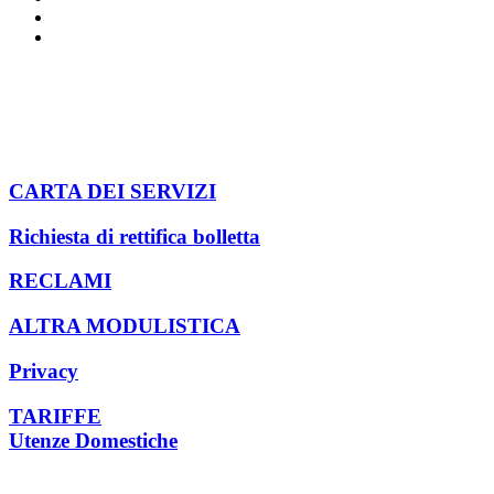
Il nostro canale Youtube
Ingombranti e RAEE
Archivio
Secco residuo
Pericolosi
Olio alimentare
Indumenti usati
Cartucce per stampanti
Compostaggio domestico
Pannolini e pannoloni
CARTA DEI SERVIZI
Richiesta di rettifica bolletta
RECLAMI
ALTRA MODULISTICA
Privacy
TARIFFE
Utenze Domestiche