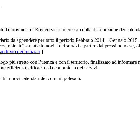
4
della provincia di Rovigo sono interessati dalla distribuzione dei calendar
ndario da appendere per tutto il periodo Febbraio 2014 – Gennaio 2015, c
coambiente” su tutte le novità dei servizi a partire dal prossimo mese, oltr
rchivio dei notiziari
].
 più stretto con l’utenza e con il territorio, finalizzato ad informare 
re efficienza, efficacia ed economicità dei servizi.
utti i nuovi calendari dei comuni polesani.