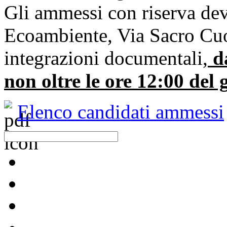
Gli ammessi con riserva devo
Ecoambiente, Via Sacro Cuor
integrazioni documentali,
da
non oltre le ore 12:00 del
Elenco candidati ammessi
Raccolta differenziata [+]
Carta e cartone
Calendari raccolta-servizi [+]
Vetro
Plastica e metalli
Calendari raccolta e servizi anno 2026
Risultati della raccolta
Umido
Verde e ramaglie
Ingombranti e RAEE