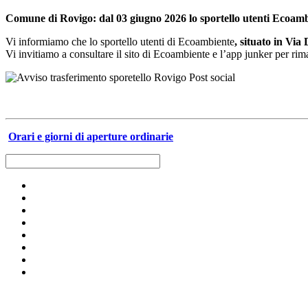
Comune di Rovigo: dal 03 giugno 2026 lo sportello utenti Ecoam
Vi informiamo che lo sportello utenti di Ecoambiente
, situato in Via
Vi invitiamo a consultare il sito di Ecoambiente e l’app junker per rima
Orari e giorni di aperture ordinarie
Raccolta differenziata [+]
Calendari raccolta-servizi [+]
Carta e cartone
Risultati della raccolta
Vetro
Calendari raccolta e servizi anno 2026
Dizionario dei rifiuti
Plastica e metalli
Servizi per le aziende e per le utenze domestiche
Umido
Impianti
Verde e ramaglie
Il nostro canale Youtube
Ingombranti e RAEE
Archivio
Secco residuo
Pericolosi
Olio alimentare