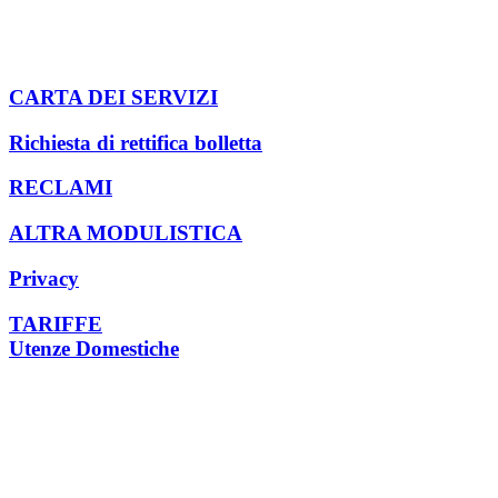
Indumenti usati
Cartucce per stampanti
Compostaggio domestico
Pannolini e pannoloni
CARTA DEI SERVIZI
Richiesta di rettifica bolletta
RECLAMI
ALTRA MODULISTICA
Privacy
TARIFFE
Utenze Domestiche