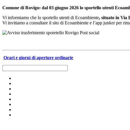
Comune di Rovigo: dal 03 giugno 2026 lo sportello utenti Ecoam
Vi informiamo che lo sportello utenti di Ecoambiente
, situato in Via
Vi invitiamo a consultare il sito di Ecoambiente e l’app junker per rima
Orari e giorni di aperture ordinarie
Raccolta differenziata [+]
Calendari raccolta-servizi [+]
Carta e cartone
Risultati della raccolta
Vetro
Calendari raccolta e servizi anno 2026
Dizionario dei rifiuti
Plastica e metalli
Servizi per le aziende e per le utenze domestiche
Umido
Impianti
Verde e ramaglie
Il nostro canale Youtube
Ingombranti e RAEE
Archivio
Secco residuo
Pericolosi
Olio alimentare