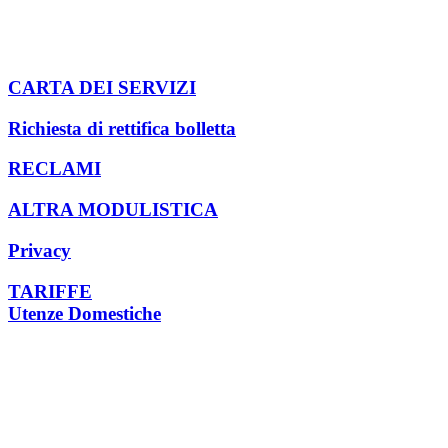
Indumenti usati
Cartucce per stampanti
Compostaggio domestico
Pannolini e pannoloni
CARTA DEI SERVIZI
Richiesta di rettifica bolletta
RECLAMI
ALTRA MODULISTICA
Privacy
TARIFFE
Utenze Domestiche