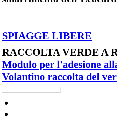
SPIAGGE LIBERE
RACCOLTA VERDE A 
Modulo per l'adesione all
Volantino raccolta del ver
Raccolta differenziata [+]
Carta e cartone
Calendari raccolta-servizi [+]
Vetro