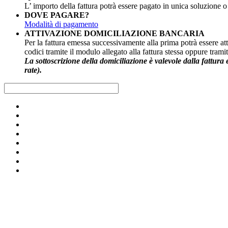
L’ importo della fattura potrà essere pagato in unica soluzione 
DOVE PAGARE?
Modalità di pagamento
ATTIVAZIONE DOMICILIAZIONE BANCARIA
Per la fattura emessa successivamente alla prima potrà essere att
codici tramite il modulo allegato alla fattura stessa oppure tram
La sottoscrizione della domiciliazione è valevole dalla fattura
rate).
Raccolta differenziata [+]
Calendari raccolta-servizi [+]
Carta e cartone
Risultati della raccolta
Vetro
Calendari raccolta e servizi anno 2026
Dizionario dei rifiuti
Plastica e metalli
Servizi per le aziende e per le utenze domestiche
Umido
Impianti
Verde e ramaglie
Il nostro canale Youtube
Ingombranti e RAEE
Archivio
Secco residuo
Pericolosi
Olio alimentare
Indumenti usati
Cartucce per stampanti
Compostaggio domestico
Pannolini e pannoloni