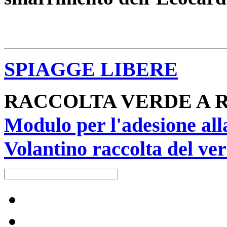
SPIAGGE LIBERE
RACCOLTA VERDE A 
Modulo per l'adesione all
Volantino raccolta del ver
Raccolta differenziata [+]
Carta e cartone
Calendari raccolta-servizi [+]
Vetro