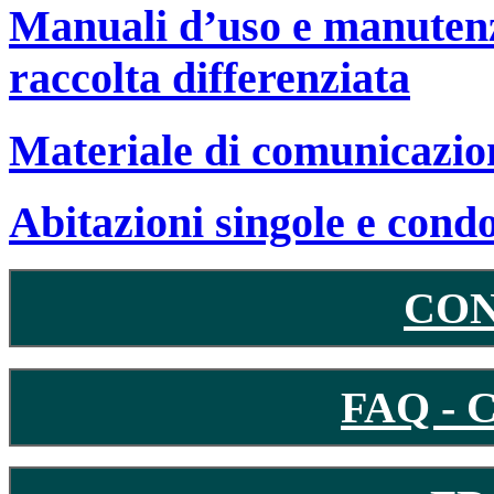
Manuali d’uso e manutenzi
raccolta differenziata
Materiale di comunicazio
Abitazioni singole e cond
CO
FAQ -