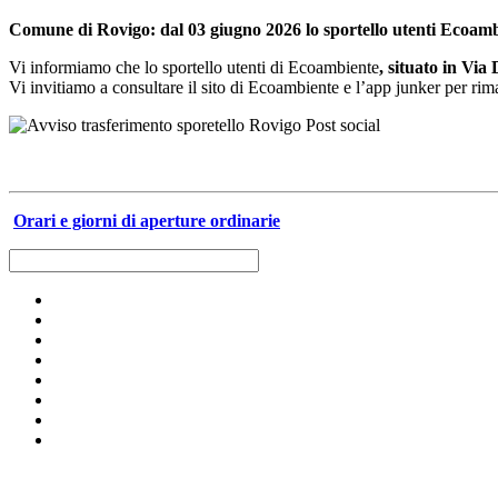
Comune di Rovigo: dal 03 giugno 2026 lo sportello utenti Ecoam
Vi informiamo che lo sportello utenti di Ecoambiente
, situato in Via
Vi invitiamo a consultare il sito di Ecoambiente e l’app junker per rima
Orari e giorni di aperture ordinarie
Raccolta differenziata [+]
Calendari raccolta-servizi [+]
Carta e cartone
Risultati della raccolta
Vetro
Calendari raccolta e servizi anno 2026
Dizionario dei rifiuti
Plastica e metalli
Servizi per le aziende e per le utenze domestiche
Umido
Impianti
Verde e ramaglie
Il nostro canale Youtube
Ingombranti e RAEE
Archivio
Secco residuo
Pericolosi
Olio alimentare