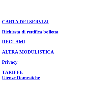
Indumenti usati
Cartucce per stampanti
Compostaggio domestico
Pannolini e pannoloni
CARTA DEI SERVIZI
Richiesta di rettifica bolletta
RECLAMI
ALTRA MODULISTICA
Privacy
TARIFFE
Utenze Domestiche