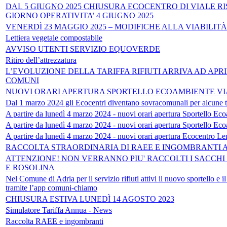
DAL 5 GIUGNO 2025 CHIUSURA ECOCENTRO DI VIALE 
GIORNO OPERATIVITA’ 4 GIUGNO 2025
VENERDÌ 23 MAGGIO 2025 – MODIFICHE ALLA VIABILITÀ
Lettiera vegetale compostabile
AVVISO UTENTI SERVIZIO EQUOVERDE
Ritiro dell’attrezzatura
L’EVOLUZIONE DELLA TARIFFA RIFIUTI ARRIVA AD APR
COMUNI
NUOVI ORARI APERTURA SPORTELLO ECOAMBIENTE V
Dal 1 marzo 2024 gli Ecocentri diventano sovracomunali per alcune ti
A partire da lunedì 4 marzo 2024 - nuovi orari apertura Sportello E
A partire da lunedì 4 marzo 2024 - nuovi orari apertura Sportello Ec
A partire da lunedì 4 marzo 2024 - nuovi orari apertura Ecocentro L
RACCOLTA STRAORDINARIA DI RAEE E INGOMBRANTI A
ATTENZIONE! NON VERRANNO PIU' RACCOLTI I SACCHI 
E ROSOLINA
Nel Comune di Adria per il servizio rifiuti attivi il nuovo sportello 
tramite l’app comuni-chiamo
CHIUSURA ESTIVA LUNEDÌ 14 AGOSTO 2023
Simulatore Tariffa Annua - News
Raccolta RAEE e ingombranti