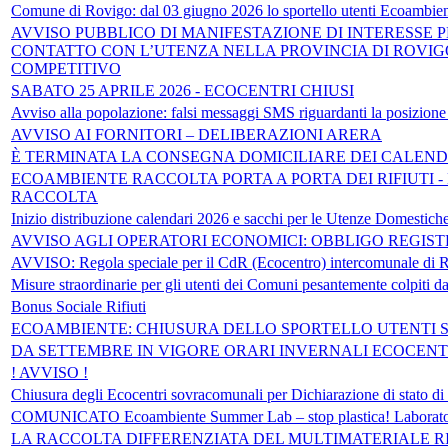
Comune di Rovigo: dal 03 giugno 2026 lo sportello utenti Ecoambie
AVVISO PUBBLICO DI MANIFESTAZIONE DI INTERESSE P
CONTATTO CON L’UTENZA NELLA PROVINCIA DI ROVI
COMPETITIVO
SABATO 25 APRILE 2026 - ECOCENTRI CHIUSI
Avviso alla popolazione: falsi messaggi SMS riguardanti la posizio
AVVISO AI FORNITORI – DELIBERAZIONI ARERA
È TERMINATA LA CONSEGNA DOMICILIARE DEI CALENDA
ECOAMBIENTE RACCOLTA PORTA A PORTA DEI RIFIUTI 
RACCOLTA
Inizio distribuzione calendari 2026 e sacchi per le Utenze Domestich
AVVISO AGLI OPERATORI ECONOMICI: OBBLIGO REGIS
AVVISO: Regola speciale per il CdR (Ecocentro) intercomunale di 
Misure straordinarie per gli utenti dei Comuni pesantemente colpiti d
Bonus Sociale Rifiuti
ECOAMBIENTE: CHIUSURA DELLO SPORTELLO UTENTI 
DA SETTEMBRE IN VIGORE ORARI INVERNALI ECOCENT
! AVVISO !
Chiusura degli Ecocentri sovracomunali per Dichiarazione di stato di a
COMUNICATO Ecoambiente Summer Lab – stop plastica! Laboratori l
LA RACCOLTA DIFFERENZIATA DEL MULTIMATERIALE R